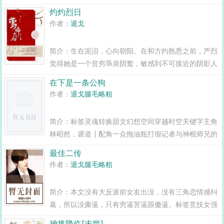
决绝。他身为道陨，无所挂碍，唯见不得逐晨苦风凄雨
灼灼烈日
潦倒一生。等他再醒来时，天地异象初现，已是百年之
作者：
退戈
前。这一次...
简介：生在泥沼，心向朝阳。在和方灼熟悉之前，严烈
觉得她是一个贫穷乖戾阴鸷，敏感到不可接近的阴影人
物。在和方灼熟悉之后，严烈才发现她是个认真到一板
在下是一条公狗
一眼坚定到绝不回头努力到从不停歇，时刻散发着生命
作者：
退戈腿毛略粗
气...
简介：标签灵魂转换甜文幻想空间穿越时空关键字主角
林昭然，裘道┃配角一众拖油瓶打假记者与神棍师兄的
互坑史。土狗和饲主之间斗智斗勇争人权的悲催史。...
最佳二传
作者：
退戈腿毛略粗
简介：本文没有大反派前女友出没，没有三角恋情感纠
葛，所以没撕逼，只有穷逼苦逼跟傻逼。标签竞技女强
励志人生爽文关键字主角夏风┃配角杨齐┃其它排球...
神将降临[末世]