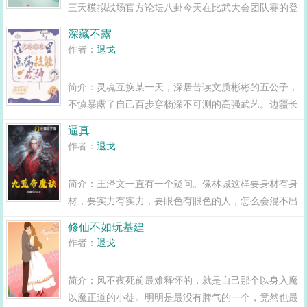
三夭模拟战场官方论坛八卦今天在比武大会团队赛的登
录入口，我看见了一个长得贼漂亮的妹妹在求组队。楼
深藏不露
主听我说，简直哭成干尸1L又见日经贴！送楼主一句话
作者：
退戈
装逼总要遭雷劈。3L都说...
简介：灵魂互换某一天，深居苦读文质彬彬的五公子，
不慎暴露了自己百步穿杨深不可测的高强武艺。边疆长
大不拘小节的三姑娘，显露了自己舌战群儒亦不落下风
逼真
的深厚文采。众人才惊然发现这两人深藏不露都是高手
作者：
退戈
啊！...
简介：王泽文一直有一个疑问。像林城这样要身材有身
材，要实力有实力，要眼色有眼色的人，怎么会混不出
头呢？直到有一天，他接水杯的时候，不小心碰到对方
修仙不如玩基建
的大腿，险些被打得下半身残疾。自此王泽文又有了一
作者：
退戈
个新的疑问。像...
简介：风不夜死前最难释怀的，就是自己那个以身入魔
以魔正道的小徒。明明是最没有脾气的一个，竟然也最