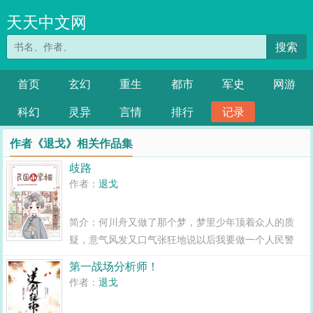
天天中文网
搜索
首页
玄幻
重生
都市
军史
网游
科幻
灵异
言情
排行
记录
作者《退戈》相关作品集
歧路
作者：
退戈
简介：何川舟又做了那个梦，梦里少年顶着众人的质
疑，意气风发又口气张狂地说以后我要做一个人民警
察！她觉得这人怪无聊的，不像自己，只想搞钱。十五
第一战场分析师！
年过去，该成长的都成长了。久别重逢，他坐在车里，
作者：
退戈
隔着玻璃窗，一身...