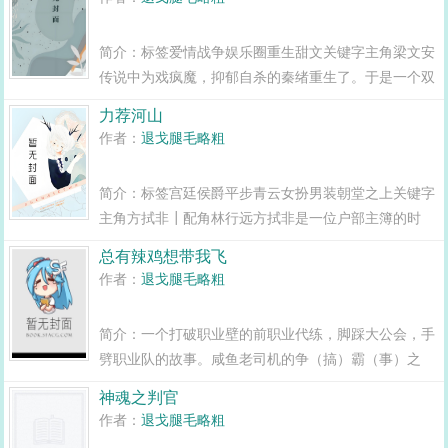
简介：标签爱情战争娱乐圈重生甜文关键字主角梁文安
传说中为戏疯魔，抑郁自杀的秦绪重生了。于是一个双
商欠费的人形移动火山，变成了一个鬼畜自恋性格恶劣
力荐河山
的面瘫。成功其实很简单。梁文安说，我们可以先定个
作者：
退戈腿毛略粗
短期目标，简单一点的...
简介：标签宫廷侯爵平步青云女扮男装朝堂之上关键字
主角方拭非┃配角林行远方拭非是一位户部主簿的时
候，所有看她不顺眼的人，最后都被贪污查办了。方拭
总有辣鸡想带我飞
非升任户部侍郎以后，所有她看不顺眼的人，最后都被
作者：
退戈腿毛略粗
贪污查办了。...
简介：一个打破职业壁的前职业代练，脚踩大公会，手
劈职业队的故事。咸鱼老司机的争（搞）霸（事）之
路。标签爽文游戏网游打脸竞技关键字主角白天杜云义
神魂之判官
┃配角叶缘陈和┃其它重生...
作者：
退戈腿毛略粗