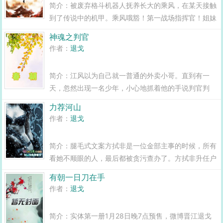
简介：被废弃格斗机器人抚养长大的乘风，在某天接触
到了传说中的机甲。乘风哦豁！第一战场指挥官！姐妹
篇，行吧，听你们的用回这个中二的系列名。没什么好
神魂之判官
说的，只写校园，中篇，图个开心，看客随意...
作者：
退戈
简介：江风以为自己就一普通的外卖小哥。直到有一
天，忽然出现一名少年，小心地抓着他的手说判官判
官，我是阎王。江风道，阎王阎王，我也是阎王。阎王
力荐河山
转身，对着黑白无常泪目道我就知道，他想篡我位很久
作者：
退戈
了！那些人...
简介：腿毛式文案方拭非是一位金部主事的时候，所有
看她不顺眼的人，最后都被贪污查办了。方拭非升任户
部侍郎以后，所有她看不顺眼的人，最后都被贪污查办
有朝一日刀在手
了。户部尚书心力交瘁，勾住御史大夫的肩膀，商量道
作者：
退戈
御史公，我...
简介：实体第一册1月28日晚7点预售，微博晋江退戈