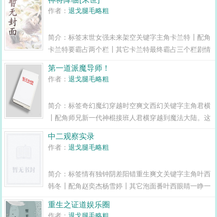
作者：
退戈腿毛略粗
简介：标签末世女强未来架空关键字主角卡兰特┃配角
卡兰特要霸占两个栏┃其它卡兰特最终霸占三个栏剧情
上帝说，人间是天堂与地狱的战场。卡兰特认为，人间
第一道派魔导师！
是生与死善与恶的战场。...
作者：
退戈腿毛略粗
简介：标签奇幻魔幻穿越时空爽文西幻关键字主角君横
┃配角师兄新一代神棍接班人君横穿越到魔法大陆。这
里有魔法与公会，这里有冒险与英雄。可是作为一名魔
中二观察实录
法元素为零，且名字标新立异，饥寒交迫形单影只的道
作者：
退戈腿毛略粗
士，她觉得自己被全世...
简介：标签情有独钟阴差阳错重生爽文关键字主角叶西
韩冬┃配角赵奕杰杨雪婷┃其它泡面番叶西眼睛一睁一
闭，重回十年前。只是这个穿越带剧毒。男神带娇，女
重生之证道娱乐圈
神带喘，吊丝连娇带喘。...
作者：
退戈腿毛略粗