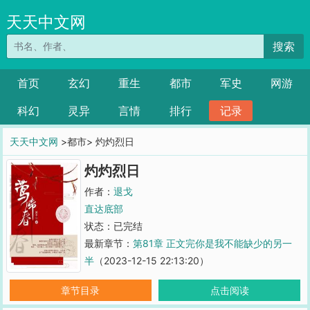
天天中文网
搜索
首页
玄幻
重生
都市
军史
网游
科幻
灵异
言情
排行
记录
天天中文网
>都市> 灼灼烈日
灼灼烈日
作者：
退戈
直达底部
状态：已完结
最新章节：
第81章 正文完你是我不能缺少的另一
半
（2023-12-15 22:13:20）
章节目录
点击阅读