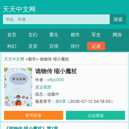
天天中文网
搜索
首页
玄幻
重生
都市
军史
网游
科幻
灵异
言情
排行
记录
天天中文网
>都市> 诡物传 缩小魔杖
诡物传 缩小魔杖
作者：
xflyc000
直达底部
状态：连载中
最新章节：
第6章
（2026-07-12 04:18:05）
章节目录
点击阅读
《诡物传 缩小魔杖》第1章