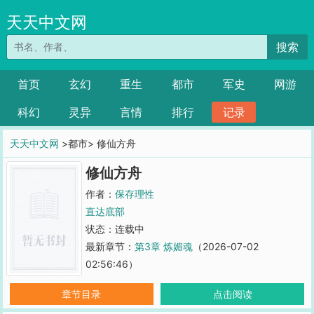
天天中文网
搜索
首页
玄幻
重生
都市
军史
网游
科幻
灵异
言情
排行
记录
天天中文网
>都市> 修仙方舟
修仙方舟
作者：
保存理性
直达底部
状态：连载中
最新章节：
第3章 炼媚魂
（2026-07-02
02:56:46）
章节目录
点击阅读