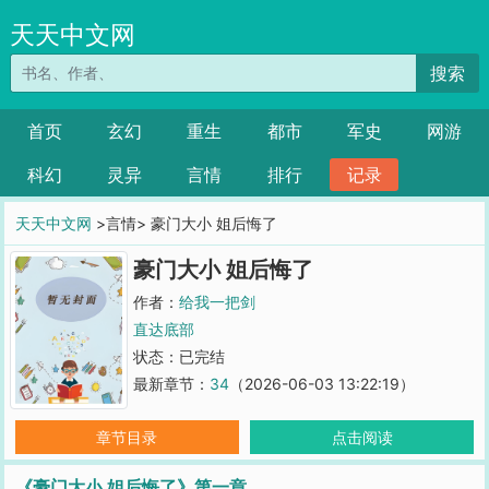
天天中文网
搜索
首页
玄幻
重生
都市
军史
网游
科幻
灵异
言情
排行
记录
天天中文网
>言情> 豪门大小 姐后悔了
豪门大小 姐后悔了
作者：
给我一把剑
直达底部
状态：已完结
最新章节：
34
（2026-06-03 13:22:19）
章节目录
点击阅读
《豪门大小 姐后悔了》第一章