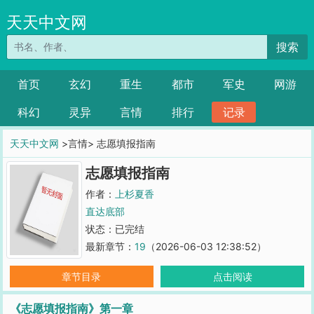
天天中文网
搜索
首页
玄幻
重生
都市
军史
网游
科幻
灵异
言情
排行
记录
天天中文网
>言情> 志愿填报指南
志愿填报指南
作者：
上杉夏香
直达底部
状态：已完结
最新章节：
19
（2026-06-03 12:38:52）
章节目录
点击阅读
《志愿填报指南》第一章