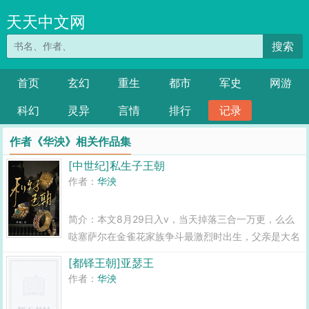
天天中文网
搜索
首页
玄幻
重生
都市
军史
网游
科幻
灵异
言情
排行
记录
作者《华泱》相关作品集
[中世纪]私生子王朝
作者：
华泱
简介：本文8月29日入v，当天掉落三合一万更，么么
哒塞萨尔在金雀花家族争斗最激烈时出生，父亲是大名
鼎鼎的狮心王理查，母亲则是一个除了美貌一无所有的
[都铎王朝]亚瑟王
乡绅姑娘。他生长于阿基坦的宫廷，预知了卡佩的辉煌
作者：
华泱
与金雀花的陨落，...