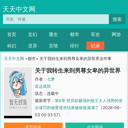
天天中文网
搜索
首页
玄幻
重生
都市
军史
网游
科幻
灵异
言情
排行
记录
天天中文网
>都市> 关于我转生来到男尊女卑的异世界这件事
关于我转生来到男尊女卑的异世界
这件事
作者：
七梦
直达底部
状态：连载中
最新章节：
第8章 胜负欲极强的狼王大人强势的发
出请罚和做爱请求结果被狠狠灌满了
（2026-06-
03 00:33:57）
章节目录
点击阅读