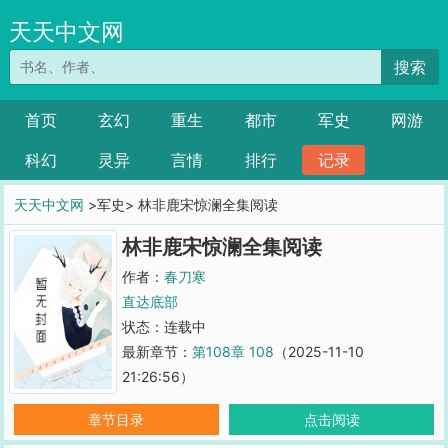
天天中文网
搜索
首页
玄幻
重生
都市
军史
网游
科幻
灵异
言情
排行
记录
天天中文网
>军史> 林非鹿宋惊澜全集阅读
林非鹿宋惊澜全集阅读
作者：
春刀寒
直达底部
状态：连载中
最新章节：
第108章 108
（2025-11-10
21:26:56）
章节目录
点击阅读