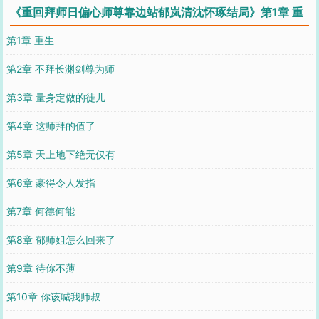
《重回拜师日偏心师尊靠边站郁岚清沈怀琢结局》第1章 重
生
第1章 重生
第2章 不拜长渊剑尊为师
第3章 量身定做的徒儿
第4章 这师拜的值了
第5章 天上地下绝无仅有
第6章 豪得令人发指
第7章 何德何能
第8章 郁师姐怎么回来了
第9章 待你不薄
第10章 你该喊我师叔