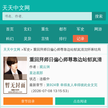
天天中文网
搜索
首页
玄幻
重生
都市
军史
网游
科幻
灵异
言情
排行
记录
天天中文网
>军史> 重回拜师日偏心师尊靠边站郁岚清沈怀琢结局
重回拜师日偏心师尊靠边站郁岚清
沈怀琢结局
作者：
观云涧
直达底部
状态：连载中
最新章节：
第924章 幸得友人幸得彼此全文完
（2026-07-08 13:15:53）
章节目录
点击阅读