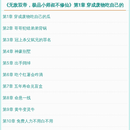
《无敌双帝，极品小师叔不修仙》第1章 穿成废物吃自己的
瓜
第1章 穿成废物吃自己的瓜
第2章 哥哥犯错弟弟背锅
第3章 冠上杀父弑兄的罪名
第4章 神豪别墅
第5章 出手阔绰
第6章 吃个红薯会咋滴
第7章 五年寿命兑盲盒
第8章 命悬一线
第9章 黄牛变灵牛
第10章 免费人力不用白不用