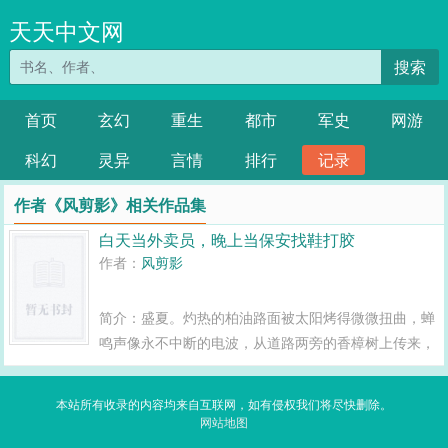
天天中文网
搜索
首页
玄幻
重生
都市
军史
网游
科幻
灵异
言情
排行
记录
作者《风剪影》相关作品集
白天当外卖员，晚上当保安找鞋打胶
作者：
风剪影
简介：盛夏。灼热的柏油路面被太阳烤得微微扭曲，蝉
鸣声像永不中断的电波，从道路两旁的香樟树上传来，
钻进每一个人的耳朵里，搅得人心烦意乱。王明站在铂
悦府小区门口的岗亭旁，笔挺的保安制服已经被汗水浸
本站所有收录的内容均来自互联网，如有侵权我们将尽快删除。
湿了一大片，黏糊糊地贴在后背上，像是某种长...
网站地图