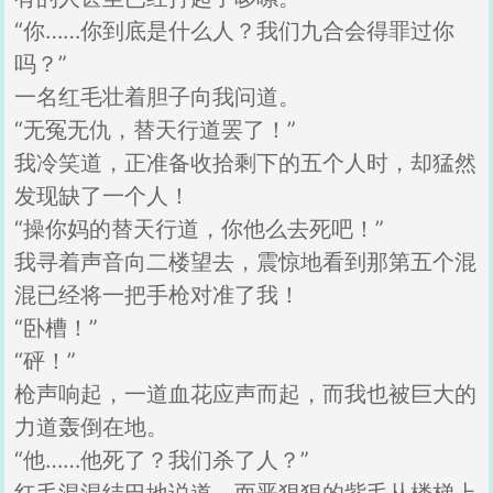
“你……你到底是什么人？我们九合会得罪过你
吗？”
一名红毛壮着胆子向我问道。
“无冤无仇，替天行道罢了！”
我冷笑道，正准备收拾剩下的五个人时，却猛然
发现缺了一个人！
“操你妈的替天行道，你他么去死吧！”
我寻着声音向二楼望去，震惊地看到那第五个混
混已经将一把手枪对准了我！
“卧槽！”
“砰！”
枪声响起，一道血花应声而起，而我也被巨大的
力道轰倒在地。
“他……他死了？我们杀了人？”