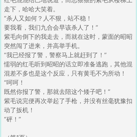
红毛混混结巴地说道，而恶狠狠的紫毛从楼梯上
走下，哈哈大笑着。
“杀人又如何？人不狠，站不稳！
要我看，我们九合会早该杀人了！”
紫毛向倒下的我走去，而就在这时，蒙面的昭昭
突然闯了进来，并高举手机。
“我已经报了警，警察马上就赶到了！”
懦弱的红毛听到昭昭的话立即准备逃跑，其他混
混差不多也是这个反应，只有黄毛不为所动！
“呵呵！
既然你报了警，那就去陪这个矮子吧！”
紫毛说完便再次举起了手枪，并没有丝毫犹豫扣
动了扳机！
“砰！”