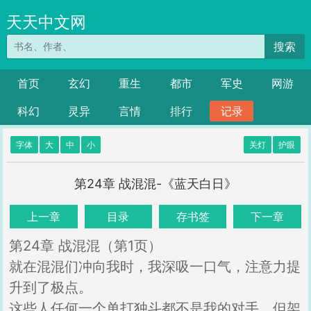
天天中文网
搜索
首页
玄幻
重生
都市
军史
网游
科幻
灵异
言情
排行
记录
字体
大
中
小
关灯
护眼
第24章 战混混-《蓝天白日》
上一章
目录
存书签
下一章
第24章 战混混（第1页）
就在混混们冲向我时，我深吸一口气，注意力提
升到了极点。
这些人任何一个单打独斗都不是我的对手，但架