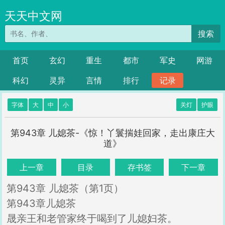
天天中文网
搜索
首页
玄幻
重生
都市
军史
网游
科幻
灵异
言情
排行
记录
字体
大
中
小
关灯
护眼
第943章 儿媳茶-《惊！丫鬟揣娃回家，走出康庄大
道》
上一章
目录
存书签
下一章
第943章 儿媳茶（第1页）
第943章儿媳茶
晟亲王和老管家终于喝到了儿媳妇茶。