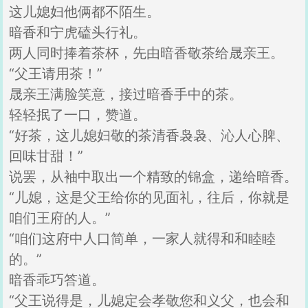
这儿媳妇他俩都不陌生。
暗香和宁虎磕头行礼。
两人同时捧着茶杯，先由暗香敬茶给晟亲王。
“父王请用茶！”
晟亲王满脸笑意，接过暗香手中的茶。
轻轻抿了一口，赞道。
“好茶，这儿媳妇敬的茶清香袅袅、沁人心脾、
回味甘甜！”
说罢，从袖中取出一个精致的锦盒，递给暗香。
“儿媳，这是父王给你的见面礼，往后，你就是
咱们王府的人。”
“咱们这府中人口简单，一家人就得和和睦睦
的。”
暗香乖巧答道。
“父王说得是，儿媳定会孝敬您和义父，也会和