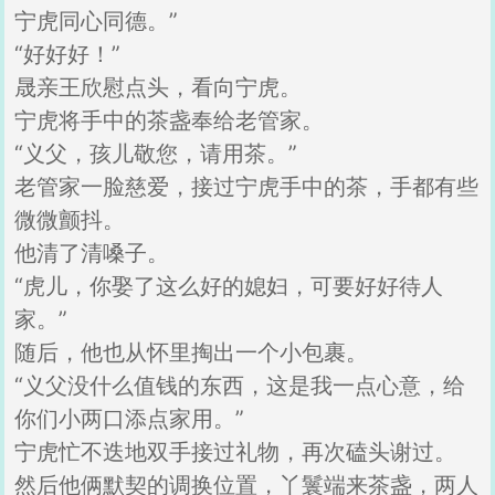
宁虎同心同德。”
“好好好！”
晟亲王欣慰点头，看向宁虎。
宁虎将手中的茶盏奉给老管家。
“义父，孩儿敬您，请用茶。”
老管家一脸慈爱，接过宁虎手中的茶，手都有些
微微颤抖。
他清了清嗓子。
“虎儿，你娶了这么好的媳妇，可要好好待人
家。”
随后，他也从怀里掏出一个小包裹。
“义父没什么值钱的东西，这是我一点心意，给
你们小两口添点家用。”
宁虎忙不迭地双手接过礼物，再次磕头谢过。
然后他俩默契的调换位置，丫鬟端来茶盏，两人