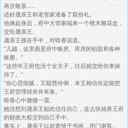
再次敬茶.....
还好晟亲王和老管家准备了双份礼。
他俩起身后，府中大管家端来一个檀木雕花盒，
交给晟亲王。
晟亲王接在手中，对暗香说道。
“儿媳，这里面是府中账房、库房的钥匙和各种
账册。”
“这些年王府也没个女主子，往后就交给你来操
持了。”
“你心思细腻，又聪慧伶俐，本王相信你定能把
王府管理得井井有条。”
暗香心中微微一震。
她没想到晟亲王如此信任自己，这么快就将王府
的财政大权交到自己手中。
事实上，晟亲王以前寄情于书画，闭门谢客。