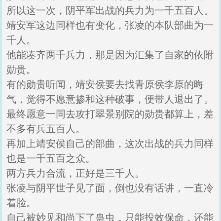
所以这一次，阴平军出战的兵力为一千五百人。
靖安军这边同样也有变化，张凌的本队部曲为一
千人。
他能凑齐两千兵力，那是因为汇集了自家的依附
勋贵。
有的勋贵听闻，靖安侯要去找青原侯李原的晦
气，觉得不愿意掺和这种破事，便带人退出了。
最终愿意一同去攻打翠景别院的勋贵都算上，差
不多有兵五百人。
再加上靖安侯自己的部曲，这次出战的兵力同样
也是一千五百之众。
两方兵力合流，正好是三千人。
张凌与阴平世子见了面，倒也没有话讲，一直冷
着脸。
自己被妙见和尚下了蛊虫，只能投效保命，还能