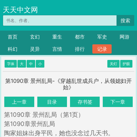
天天中文网
搜索
首页
玄幻
重生
都市
军史
网游
科幻
灵异
言情
排行
记录
字体
大
中
小
关灯
护眼
第1090章 景州乱局-《穿越乱世成兵户，从领媳妇开
始》
上一章
目录
存书签
下一章
第1090章 景州乱局（第1页）
第1090章景州乱局
陶家姐妹出身平民，她也没念过几天书。