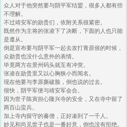
众人对于他突然要与阴平军结盟，很多人都有些
不理解。
不过靖安军的勋贵们，依附关系很紧密。
既然作为主将的张凌下了决断，下面的人也只能
是遵从。
倒是宣布要与阴平军一起去攻打青原侯的时候，
众勋贵也没什么意外的表情。
毕竟两方在景州码头就互有冲突。
张凌在勋贵里又以心胸狭小而闻名。
现在他要与李原撕破脸，倒也说的过去。
很快，阴平军便与靖安军会合。
因为世子陈寅担心隆兴寺的安全，又在寺中留了
两百山蛮兵。
加上寺内留守的蕃僧，正好凑到了一千人。
妙见和尚见世子也是一番好意，倒也没有拒绝。