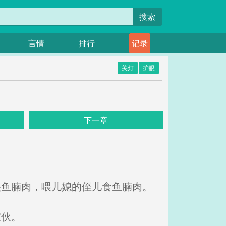
搜索
言情
排行
记录
关灯
护眼
下一章
头鱼腩肉，喂儿媳的侄儿食鱼腩肉。
家伙。