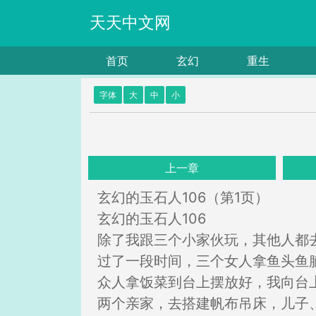
天天中文网
首页
玄幻
重生
字体
大
中
小
上一章
玄幻的玉石人106（第1页）
玄幻的玉石人106
除了我跟三个小家伙玩，其他人都
过了一段时间，三个女人拿鱼头鱼
众人拿饭菜到台上摆放好，我向台
两个亲家，去搭建帆布吊床，儿子