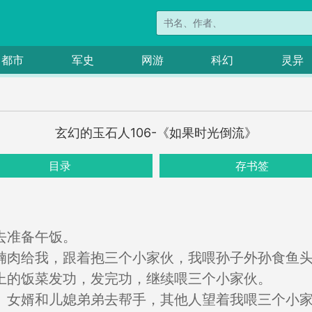
都市
军史
网游
科幻
灵异
玄幻的玉石人106-《如果时光倒流》
目录
存书签
去准备午饭。
腩肉给我，跟着抱三个小家伙，我喂孙子外孙食鱼
上的饭菜发功，发完功，继续喂三个小家伙。
、女婿和儿媳弟弟去帮手，其他人望着我喂三个小