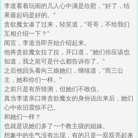
李道看着玩闹的几人心中满是欣慰，“好了，结
果最起码是好的。”
贪欲魔女凑了过来，轻笑道，“哥哥，不给我们
互相介绍一下？”
闻言，李道当即开始介绍起来。
他将贪欲魔女拉了拉，开口道，“她们你应该也
知道，我之前可是什么都告诉你了。”
之后他回头看向三娘她们，继续道，“而三公
主，她和你们一样。”
之前只是有所猜测，但她们不敢信。
真当李道亲口将贪欲魔女的身份说出来后，她们
心中依旧震惊不已。
和她们一样？
也就是说她们多了一个教主级的姐妹。
想象中的生气没有出现，有的只是一双双亮起来